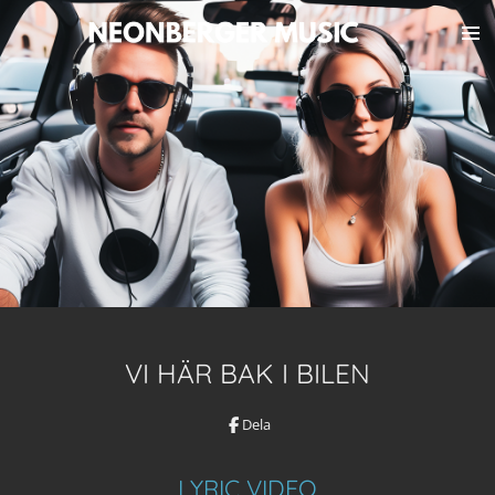
Hoppa
till
huvudinnehållet
VI HÄR BAK I BILEN
Dela
LYRIC VIDEO