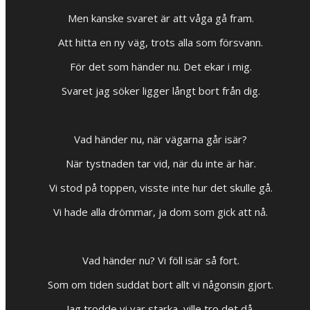
Men kanske svaret är att våga gå fram.
Att hitta en ny väg, trots alla som försvann.
För det som händer nu. Det ekar i mig.
Svaret jag söker ligger långt bort från dig.
Vad händer nu, när vägarna går isär?
När tystnaden tar vid, när du inte är här.
Vi stod på toppen, visste inte hur det skulle gå.
Vi hade alla drömmar, ja dom som gick att nå.
Vad händer nu? Vi föll isär så fort.
Som om tiden suddat bort allt vi någonsin gjort.
Jag trodde vi var starka, ville tro det då.