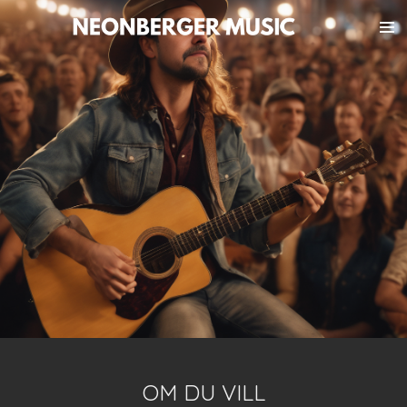
Hoppa
till
huvudinnehållet
OM DU VILL