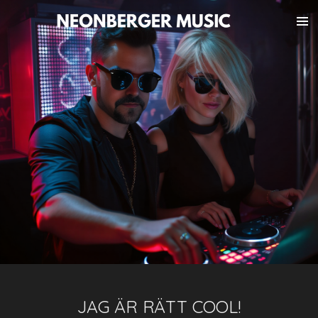
Hoppa
till
huvudinnehållet
JAG ÄR RÄTT COOL!