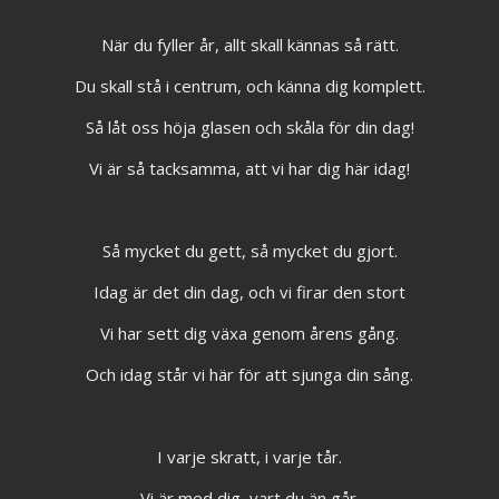
När du fyller år, allt skall kännas så rätt.
Du skall stå i centrum, och känna dig komplett.
Så låt oss höja glasen och skåla för din dag!
Vi är så tacksamma, att vi har dig här idag!
Så mycket du gett, så mycket du gjort.
Idag är det din dag, och vi firar den stort
Vi har sett dig växa genom årens gång.
Och idag står vi här för att sjunga din sång.
I varje skratt, i varje tår.
Vi är med dig, vart du än går.