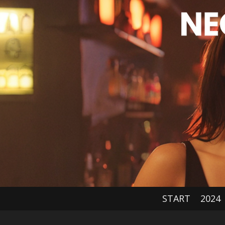
Hoppa
till
huvudinnehållet
START
2024