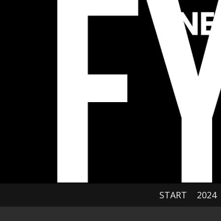
Hoppa
till
huvudinnehållet
START
2024