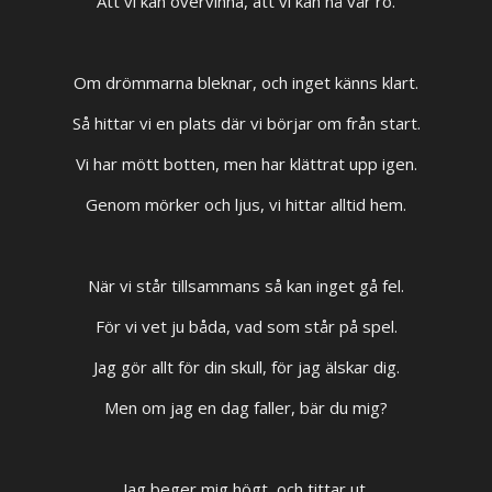
Att vi kan övervinna, att vi kan nå vår ro.
Om drömmarna bleknar, och inget känns klart.
Så hittar vi en plats där vi börjar om från start.
Vi har mött botten, men har klättrat upp igen.
Genom mörker och ljus, vi hittar alltid hem.
När vi står tillsammans så kan inget gå fel.
För vi vet ju båda, vad som står på spel.
Jag gör allt för din skull, för jag älskar dig.
Men om jag en dag faller, bär du mig?
Jag beger mig högt, och tittar ut.