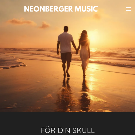
Hoppa
till
huvudinnehållet
FÖR DIN SKULL